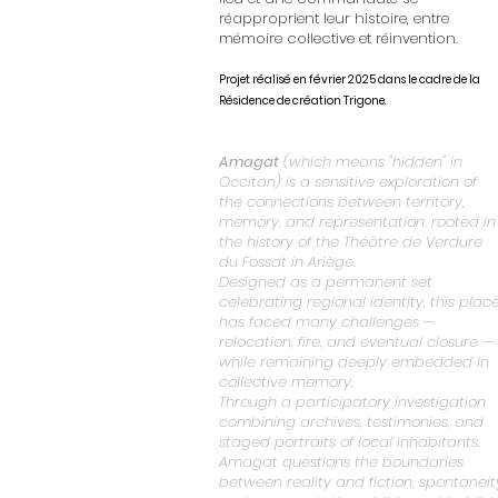
réapproprient leur histoire, entre
mémoire collective et réinvention.
Projet réalisé en février 2025 dans le cadre de la
Résidence de création Trigone.
Amagat
(which means "hidden" in
Occitan) is a sensitive exploration of
the connections between territory,
memory, and representation, rooted in
the history of the Théâtre de Verdure
du Fossat in Ariège.
Designed as a permanent set
celebrating regional identity, this plac
has faced many challenges —
relocation, fire, and eventual closure —
while remaining deeply embedded in
collective memory.
Through a participatory investigation
combining archives, testimonies, and
staged portraits of local inhabitants,
Amagat questions the boundaries
between reality and fiction, spontaneit