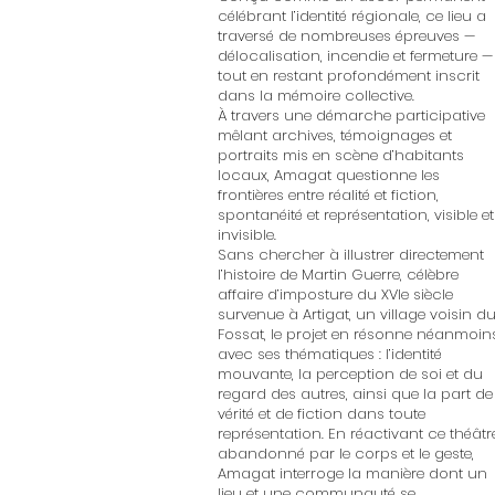
célébrant l’identité régionale, ce lieu a
traversé de nombreuses épreuves —
délocalisation, incendie et fermeture —
tout en restant profondément inscrit
dans la mémoire collective.
À travers une démarche participative
mêlant archives, témoignages et
portraits mis en scène d’habitants
locaux, Amagat questionne les
frontières entre réalité et fiction,
spontanéité et représentation, visible et
invisible.
Sans chercher à illustrer directement
l’histoire de Martin Guerre, célèbre
affaire d’imposture du XVIe siècle
survenue à Artigat, un village voisin d
Fossat, le projet en résonne néanmoin
avec ses thématiques : l’identité
mouvante, la perception de soi et du
regard des autres, ainsi que la part de
vérité et de fiction dans toute
représentation. En réactivant ce théâtr
abandonné par le corps et le geste,
Amagat interroge la manière dont un
lieu et une communauté se