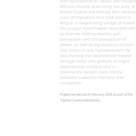
and representation, visible and invisible
Without directly illustrating the story of
Martin Guerre, the famous 16th-century
case of imposture that took place in
Artigat, a neighboring village of Fossat,
the project nevertheless resonates wit
its themes: shifting identity, self-
perception and the perception of
others, as well as the balance of truth
and fiction in any representation. By
reactivating this abandoned theater
through body and gesture, Amagat
explores how a place and a
community reclaim their history,
between collective memory and
reinvention.
Project carried out in February 2025 as part of the
Trigone Creative Residency.