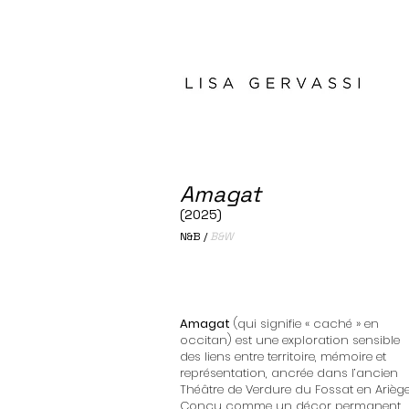
Amagat
(2025)
N&B /
B&W
Amagat
(qui signifie « caché » en
occitan) est une exploration sensible
des liens entre territoire, mémoire et
représentation, ancrée dans l’ancien
Théâtre de Verdure du Fossat en Ariège
Conçu comme un décor permanent