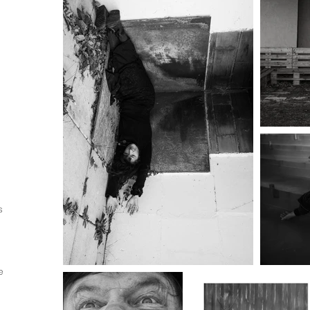
u
s
e