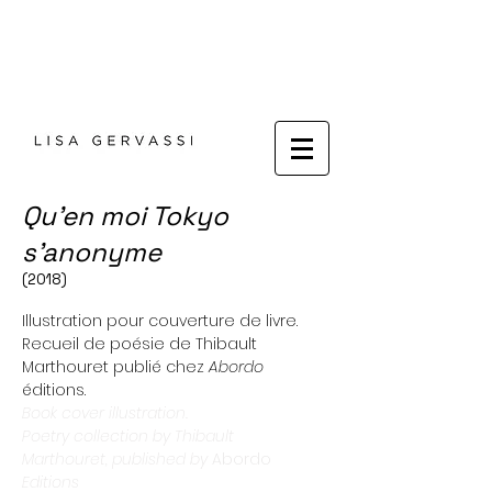
Qu'en moi Tokyo
s'anonyme
(2018)
Illustration pour couverture de livre.
Recueil de poésie de Thibault
Marthouret publié chez
Abordo
éditions.
Book cover illustration.
Poetry collection by Thibault
Marthouret, published by
Abordo
Editions