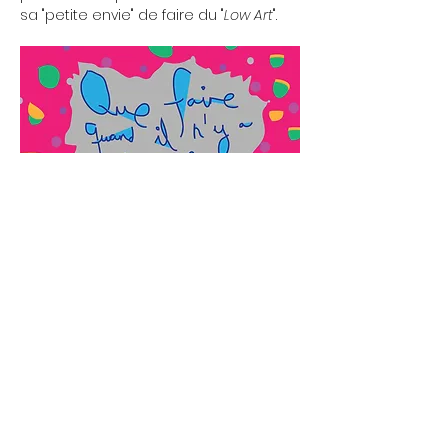
sa "petite envie" de faire du "
Low Art
".
My Condolences
(2015)
Petit livre digital, dédié à tous nos
proches décédés, à tous ceux qui ont
souffert, à tous ceux qui ont été
victimes, à tous ceux qui vivent dans la
guerre et la violence, à tous ceux qui
sont en deuil, à tous ceux qui ont
disparu... à tous les êtres humains.